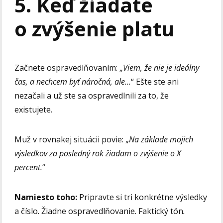
5. Keď žiadate
o zvýšenie platu
Začnete ospravedlňovaním: „
Viem, že nie je ideálny
čas, a nechcem byť náročná, ale…
“ Ešte ste ani
nezačali a už ste sa ospravedlnili za to, že
existujete.
Muž v rovnakej situácii povie: „
Na základe mojich
výsledkov za posledný rok žiadam o zvýšenie o X
percent.
“
Namiesto toho:
Pripravte si tri konkrétne výsledky
a číslo. Žiadne ospravedlňovanie. Faktický tón
.