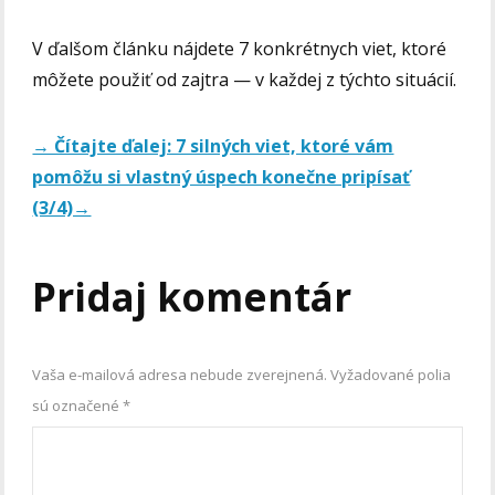
V ďalšom článku nájdete 7 konkrétnych viet, ktoré
môžete použiť od zajtra — v každej z týchto situácií.
→ Čítajte ďalej: 7 silných viet, ktoré vám
pomôžu si vlastný úspech konečne pripísať
(3/4)→
Pridaj komentár
Vaša e-mailová adresa nebude zverejnená.
Vyžadované polia
sú označené
*