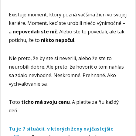
Existuje moment, ktorý pozná väčšina žien vo svojej
kariére. Moment, keď ste urobili niečo výnimočné –
a
nepovedali ste nič
. Alebo ste to povedali, ale tak
potichu, že to
nikto nepočul
.
Nie preto, že by ste si neverili, alebo že ste to
neurobili dobre. Ale preto, že hovoriť o tom nahlas
sa zdalo nevhodné. Neskromné. Prehnané. Ako
vychvaľovanie sa.
Toto
ticho má svoju cenu
. A platíte za ňu každý
deň.
Tu je 7 situácií, v ktorých ženy najčastejšie