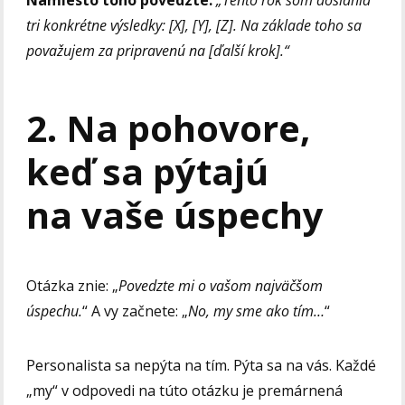
tri konkrétne výsledky: [X], [Y], [Z]. Na základe toho sa
považujem za pripravenú na [ďalší krok].“
2. Na pohovore,
keď sa pýtajú
na vaše úspechy
Otázka znie: „
Povedzte mi o vašom najväčšom
úspechu.
“ A vy začnete: „
No, my sme ako tím…
“
Personalista sa nepýta na tím. Pýta sa na vás. Každé
„my“ v odpovedi na túto otázku je premárnená