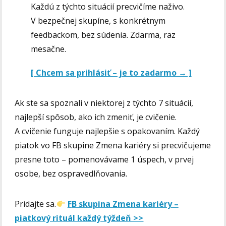
Každú z týchto situácií precvičíme naživo.
V bezpečnej skupíne, s konkrétnym
feedbackom, bez súdenia. Zdarma, raz
mesačne.
[ Chcem sa prihlásiť – je to zadarmo → ]
Ak ste sa spoznali v niektorej z týchto 7 situácií,
najlepší spôsob, ako ich zmeniť, je cvičenie.
A cvičenie funguje najlepšie s opakovaním. Každý
piatok vo FB skupine Zmena kariéry si precvičujeme
presne toto – pomenovávame 1 úspech, v prvej
osobe, bez ospravedlňovania.
Pridajte sa.
F
B skupina Zmena kariéry –
piatkový rituál každý týždeň >>