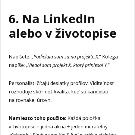
6. Na LinkedIn
alebo v životopise
Napíšete: „
Podieľala som sa na projekte X.
“ Kolega
napíše:
„Viedol som projekt X, ktorý priniesol Y.
“
Personalisti čítajú desiatky profilov. Viditeľnosť
rozhoduje skôr než kvalita, keď sú kandidáti
na rovnakej úrovni.
Namiesto toho použite:
Každá položka
v životopise = jedna akcia + jeden merateľný
výsledok.
„Riadila som tím 5 ľudí a zvýšila efektivitu