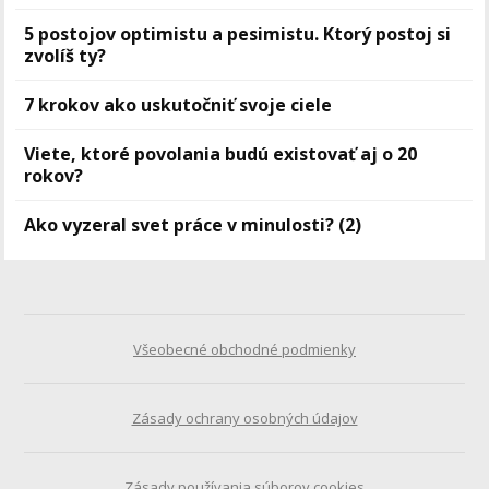
5 postojov optimistu a pesimistu. Ktorý postoj si
zvolíš ty?
7 krokov ako uskutočniť svoje ciele
Viete, ktoré povolania budú existovať aj o 20
rokov?
Ako vyzeral svet práce v minulosti? (2)
Všeobecné obchodné podmienky
Zásady ochrany osobných údajov
Zásady používania súborov cookies