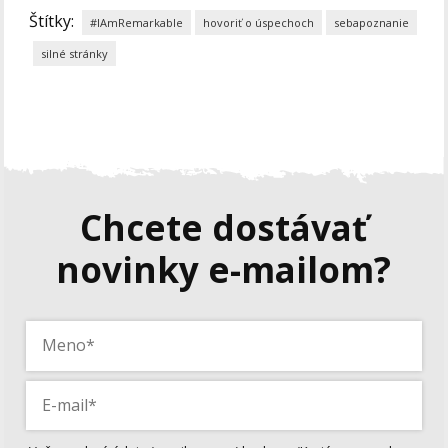
Štítky:
#IAmRemarkable
hovoriť o úspechoch
sebapoznanie
silné stránky
Chcete dostávať
novinky e-mailom?