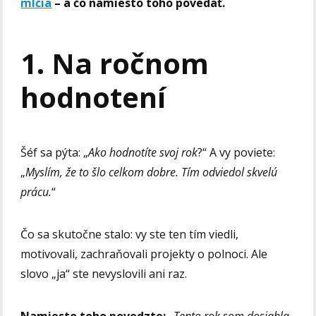
mlčia
– a čo namiesto toho povedať.
1. Na ročnom
hodnotení
Šéf sa pýta: „
Ako hodnotíte svoj rok
?“ A vy poviete:
„
Myslím, že to šlo celkom dobre. Tím odviedol skvelú
prácu.
“
Čo sa skutočne stalo: vy ste ten tím viedli,
motivovali, zachraňovali projekty o polnoci. Ale
slovo „ja“ ste nevyslovili ani raz.
Namiesto toho povedzte:
„Tento rok som dosiahla