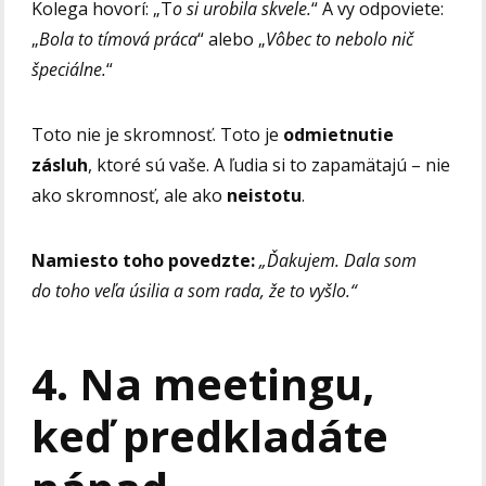
Kolega hovorí: „T
o si urobila skvele.
“ A vy odpoviete:
„
Bola to tímová práca
“ alebo „
Vôbec to nebolo nič
špeciálne.
“
Toto nie je skromnosť. Toto je
odmietnutie
zásluh
, ktoré sú vaše. A ľudia si to zapamätajú – nie
ako skromnosť, ale ako
neistotu
.
Namiesto toho povedzte:
„Ďakujem. Dala som
do toho veľa úsilia a som rada, že to vyšlo.“
4. Na meetingu,
keď predkladáte