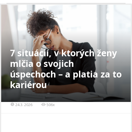
7 situácií, v ktorých ženy
mlčia o svojich
úspechoch – a platia za to
kariérou
24.3. 2026
506x