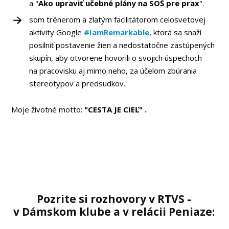
a "
Ako upraviť učebné plány na SOŠ pre prax
".
som trénerom a zlatým facilitátorom celosvetovej
aktivity Google
#IamRemarkable
, ktorá sa snaží
posilniť postavenie žien a nedostatočne zastúpených
skupín, aby otvorene hovorili o svojich úspechoch
na pracovisku aj mimo neho, za účelom zbúrania
stereotypov a predsudkov.
Moje životné motto:
"CESTA JE CIEĽ" .
Pozrite si rozhovory v RTVS -
v Dámskom klube a v relácii Peniaze: