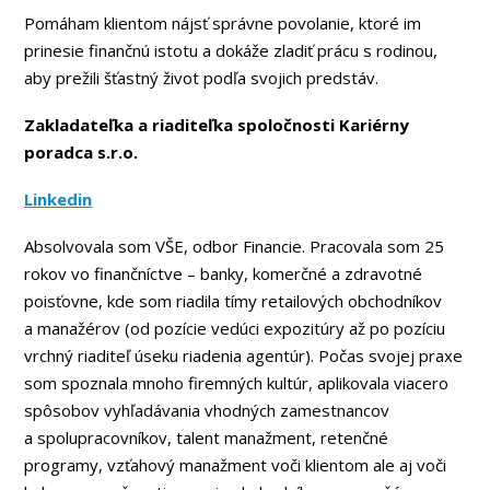
Pomáham klientom nájsť správne povolanie, ktoré im
prinesie finančnú istotu a dokáže zladiť prácu s rodinou,
aby prežili šťastný život podľa svojich predstáv.
Zakladateľka a riaditeľka spoločnosti Kariérny
poradca s.r.o.
Linkedin
Absolvovala som VŠE, odbor Financie. Pracovala som 25
rokov vo finančníctve – banky, komerčné a zdravotné
poisťovne, kde som riadila tímy retailových obchodníkov
a manažérov (od pozície vedúci expozitúry až po pozíciu
vrchný riaditeľ úseku riadenia agentúr). Počas svojej praxe
som spoznala mnoho firemných kultúr, aplikovala viacero
spôsobov vyhľadávania vhodných zamestnancov
a spolupracovníkov, talent manažment, retenčné
programy, vzťahový manažment voči klientom ale aj voči