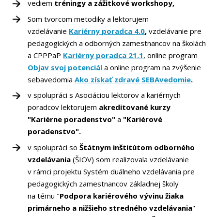
vediem
tréningy a zážitkové workshopy,
Som tvorcom metodiky a lektorujem
vzdelávanie
Kariérny poradca 4.0
,
vzdelávanie pre
pedagogických a odborných zamestnancov na školách
a CPPPaP
Kariérny poradca 21.1
, online program
Objav svoj potenciál
a
online program na zvýšenie
sebavedomia
Ako získať zdravé SEBAvedomie
.
v spolupráci s Asociáciou lektorov a kariérnych
poradcov lektorujem
akreditované kurzy
"Kariérne poradenstvo"
a
"Kariérové
poradenstvo".
v spolupráci so
Štátnym inštitútom odborného
vzdelávania
(ŠIOV) som realizovala vzdelávanie
v rámci projektu Systém duálneho vzdelávania pre
pedagogických zamestnancov základnej školy
na tému "
Podpora kariérového vývinu žiaka
primárneho a nižšieho stredného vzdelávania
"