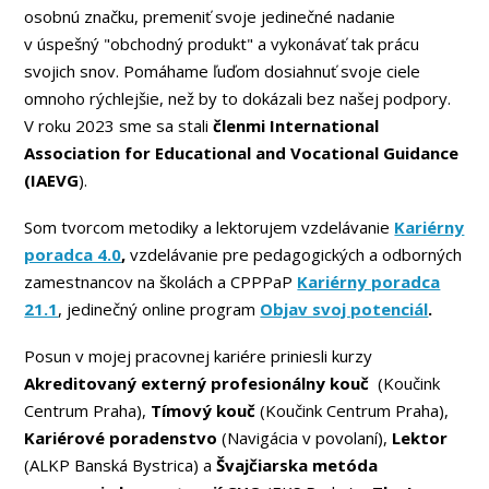
osobnú značku, premeniť svoje jedinečné nadanie
v úspešný "obchodný produkt" a vykonávať tak prácu
svojich snov. Pomáhame ľuďom dosiahnuť svoje ciele
omnoho rýchlejšie, než by to dokázali bez našej podpory.
V roku 2023 sme sa stali
členmi International
Association for Educational and Vocational Guidance
(IAEVG
).
Som tvorcom metodiky a lektorujem vzdelávanie
Kariérny
poradca 4.0
,
vzdelávanie pre pedagogických a odborných
zamestnancov na školách a CPPPaP
Kariérny poradca
21.1
, jedinečný online program
Objav svoj potenciál
.
Posun v mojej pracovnej kariére priniesli kurzy
Akreditovaný externý profesionálny kouč
(Koučink
Centrum Praha),
Tímový kouč
(Koučink Centrum Praha),
Kariérové poradenstvo
(Navigácia v povolaní),
Lektor
(ALKP Banská Bystrica) a
Švajčiarska metóda