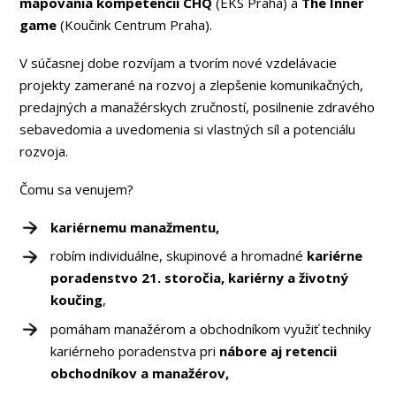
mapovania kompetencií CHQ
(EKS Praha) a
The Inner
game
(Koučink Centrum Praha).
V súčasnej dobe rozvíjam a tvorím nové vzdelávacie
projekty zamerané na rozvoj a zlepšenie komunikačných,
predajných a manažérskych zručností, posilnenie zdravého
sebavedomia a uvedomenia si vlastných síl a potenciálu
rozvoja.
Čomu sa venujem?
kariérnemu manažmentu,
robím individuálne, skupinové a hromadné
kariérne
poradenstvo 21. storočia, kariérny a životný
koučing
,
pomáham manažérom a obchodníkom využiť techniky
kariérneho poradenstva pri
nábore aj retencii
obchodníkov a manažérov,