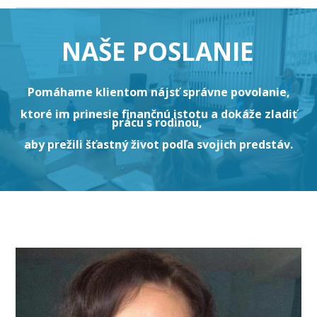
NAŠE POSLANIE
Pomáhame klientom
nájsť správne povolanie,
ktoré im prinesie finančnú istotu a dokáže zladiť
prácu s rodinou,
aby prežili šťastný život podľa svojich predstáv.