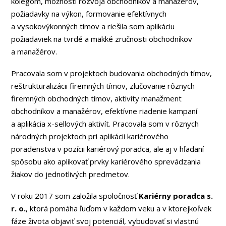
kolegom, možnosti rozvoja obchodníkov a manažérov,
požiadavky na výkon, formovanie efektívnych
a vysokovýkonných tímov a riešila som aplikáciu
požiadaviek na tvrdé a mäkké zručnosti obchodníkov
a manažérov.
Pracovala som v projektoch budovania obchodných tímov,
reštrukturalizácii firemných tímov, zlučovanie rôznych
firemných obchodných tímov, aktivity manažment
obchodníkov a manažérov, efektívne riadenie kampaní
a aplikácia x-sellových aktivít. Pracovala som v rôznych
národných projektoch pri aplikácii kariérového
poradenstva v pozícii kariérový poradca, ale aj v hľadaní
spôsobu ako aplikovať prvky kariérového sprevádzania
žiakov do jednotlivých predmetov.
V roku 2017 som založila spoločnosť
Kariérny poradca s.
r. o.
, ktorá pomáha ľuďom v každom veku a v ktorejkoľvek
fáze života objaviť svoj potenciál, vybudovať si vlastnú