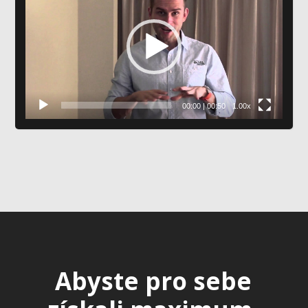
prehrávač
00:00
|
00:50
1.00x
Abyste pro sebe